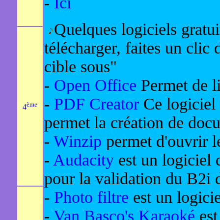
-
Ici
Quelques logiciels gratui
télécharger, faites un clic d
cible sous"
-
Open Office
Permet de lir
-
PDF Creator
Ce logiciel 
ème
4
permet la création de doc
-
Winzip
permet d'ouvrir l
-
Audacity
est un logiciel d
pour la validation du B2i 
-
Photo filtre
est un logici
-
Van Basco's Karaoké
est