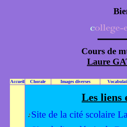
Bie
Cours de mu
Laure G
Accueil
Chorale
Images diverses
Vocabulai
Les liens
Site de la cité scolaire